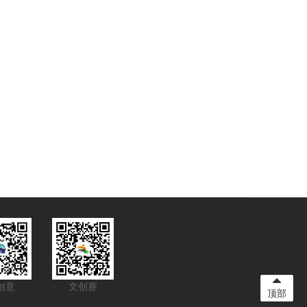
创意
文创赛
顶部