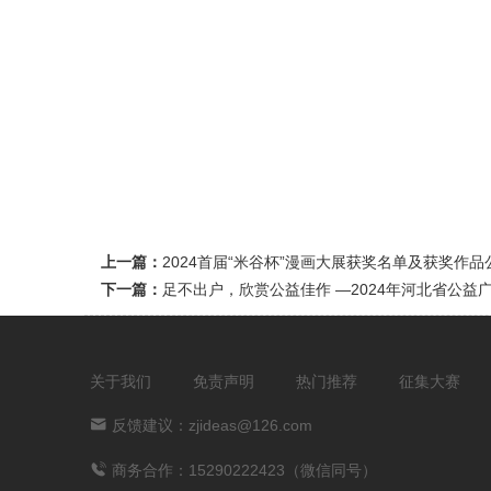
上一篇：
2024首届“米谷杯”漫画大展获奖名单及获奖作品
下一篇：
足不出户，欣赏公益佳作 —2024年河北省公
关于我们
免责声明
热门推荐
征集大赛
反馈建议：zjideas@126.com
商务合作：15290222423（微信同号）