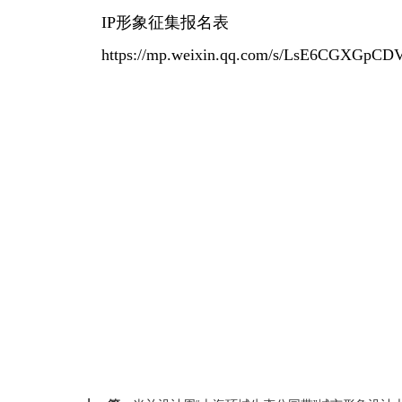
IP形象征集报名表
https://mp.weixin.qq.com/s/LsE6CGXGpC