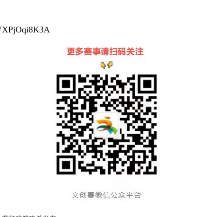
DVXPjOqi8K3A